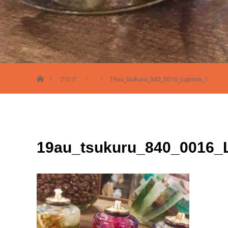
ホーム
ブログ
19au_tsukuru_840_0016_Lupinus_1
19au_tsukuru_840_0016_