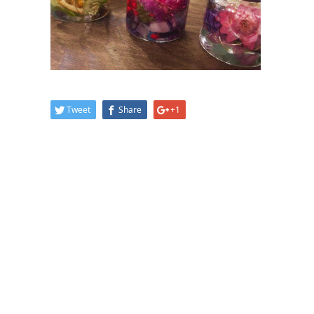
Tweet
Share
+1