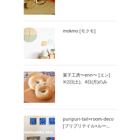
mokmo [モクモ]
菓子工房〜enn〜 [エン]
※2日(土)、4日(月)のみ
puripuri-tail×room-deco
[プリプリテイル×ルー…