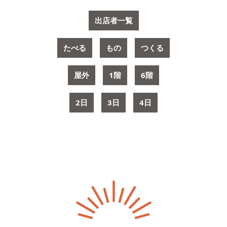
出店者一覧
たべる
もの
つくる
屋外
1階
6階
2日
3日
4日