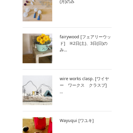
(月)のみ
fairywood [フェアリーウッ
ド] ※2日(土)、3日(日)の
み…
wire works clasp. [ワイヤ
ー ワークス クラスプ]
…
Wayuqui [ワユキ]